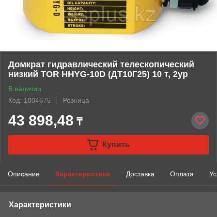
Домкрат гидравлический телескопический
низкий TOR HHYG-10D (ДТ10Г25) 10 т, 2ур
В наличии
Код: 1004675
Розница
43 898,48
₸
Купить
Описание
Характеристики
Доставка
Оплата
Ус
Характеристики