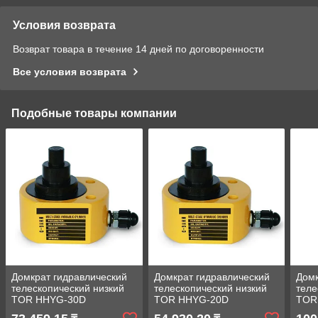
Условия возврата
Возврат товара в течение 14 дней по договоренности
Все условия возврата
Подобные товары компании
Домкрат гидравлический
Домкрат гидравлический
Домк
телескопический низкий
телескопический низкий
теле
TOR HHYG-30D
TOR HHYG-20D
TOR
(ДТ30Г54) 30 т, 3ур
(ДТ20Г27) 20 т, 2ур
(ДТ5