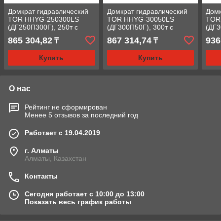
Домкрат гидравлический
Домкрат гидравлический
Домк
TOR HHYG-250300LS
TOR HHYG-30050LS
TOR
(ДГ250П300Г), 250т с
(ДГ300П50Г), 300т с
(ДГ3
фиксирующей гайкой
фиксирующей гайкой
фик
865 304,82
867 314,74
936
₸
₸
Купить
Купить
О нас
Рейтинг не сформирован
Менее 5 отзывов за последний год
Работает с 19.04.2019
г. Алматы
Алматы, Казахстан
Контакты
Сегодня работает с 10:00 до 13:00
Показать весь график работы