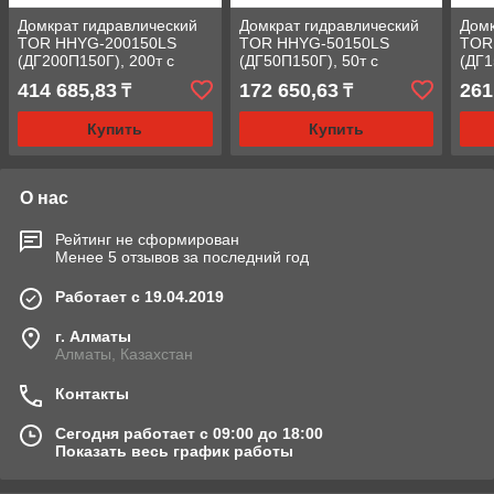
Домкрат гидравлический
Домкрат гидравлический
Домк
TOR HHYG-200150LS
TOR HHYG-50150LS
TOR
(ДГ200П150Г), 200т с
(ДГ50П150Г), 50т с
(ДГ1
фиксирующей гайкой
фиксирующей гайкой
фик
414 685,83
172 650,63
261
₸
₸
Купить
Купить
О нас
Рейтинг не сформирован
Менее 5 отзывов за последний год
Работает с 19.04.2019
г. Алматы
Алматы, Казахстан
Контакты
Сегодня работает с 09:00 до 18:00
Показать весь график работы