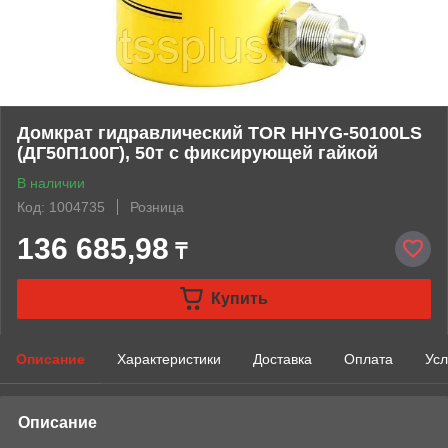
Домкрат гидравлический TOR HHYG-50100LS
(ДГ50П100Г), 50т с фиксирующей гайкой
В наличии
Код: 1004735
Розница
136 685,98
₸
Купить
Описание
Характеристики
Доставка
Оплата
Усл
Описание