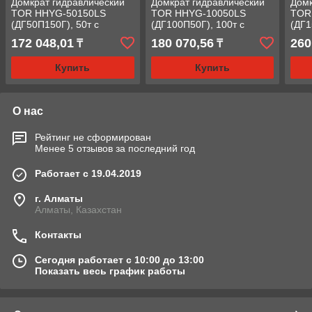
Домкрат гидравлический
Домкрат гидравлический
Домк
TOR HHYG-50150LS
TOR HHYG-10050LS
TOR
(ДГ50П150Г), 50т с
(ДГ100П50Г), 100т с
(ДГ1
фиксирующей гайкой
фиксирующей гайкой
фик
172 048,01
180 070,56
260
₸
₸
Купить
Купить
О нас
Рейтинг не сформирован
Менее 5 отзывов за последний год
Работает с 19.04.2019
г. Алматы
Алматы, Казахстан
Контакты
Сегодня работает с 10:00 до 13:00
Показать весь график работы