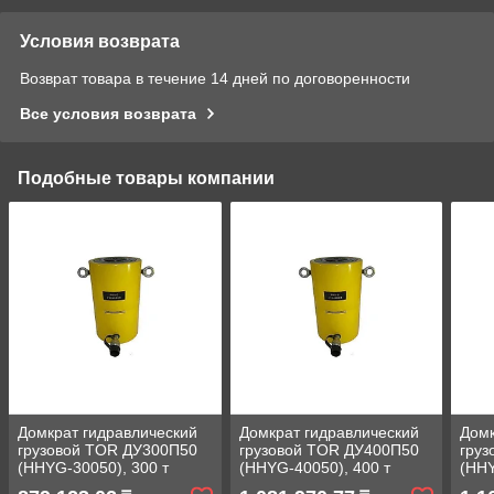
Условия возврата
Возврат товара в течение 14 дней по договоренности
Все условия возврата
Подобные товары компании
Домкрат гидравлический
Домкрат гидравлический
Домк
грузовой TOR ДУ300П50
грузовой TOR ДУ400П50
гру
(HHYG-30050), 300 т
(HHYG-40050), 400 т
(HHY