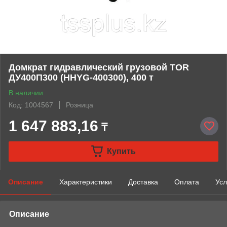
Домкрат гидравлический грузовой TOR
ДУ400П300 (HHYG-400300), 400 т
В наличии
Код: 1004567
Розница
1 647 883,16
₸
Купить
Описание
Характеристики
Доставка
Оплата
Усл
Описание