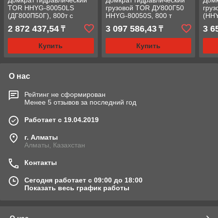
Домкрат гидравлический
Домкрат гидравлический
Домк
TOR HHYG-80050LS
грузовой TOR ДУ800Г50
гру
(ДГ800П50Г), 800т с
HHYG-80050S, 800 т
(HHY
фиксирующей гайкой
2 872 437,54
3 097 586,43
3 6
₸
₸
Купить
Купить
О нас
Рейтинг не сформирован
Менее 5 отзывов за последний год
Работает с 19.04.2019
г. Алматы
Алматы, Казахстан
Контакты
Сегодня работает с 09:00 до 18:00
Показать весь график работы