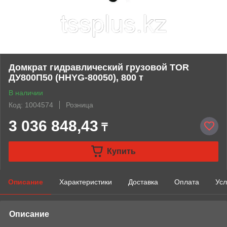
Домкрат гидравлический грузовой TOR
ДУ800П50 (HHYG-80050), 800 т
В наличии
Код: 1004574
Розница
3 036 848,43
₸
Купить
Описание
Характеристики
Доставка
Оплата
Усл
Описание