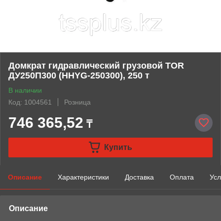
Домкрат гидравлический грузовой TOR
ДУ250П300 (HHYG-250300), 250 т
В наличии
Код: 1004561
Розница
746 365,52
₸
Купить
Описание
Характеристики
Доставка
Оплата
Усл
Описание