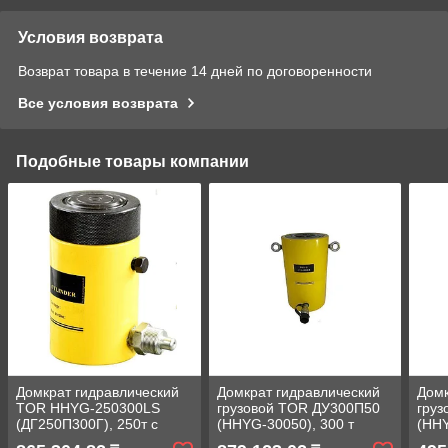
Условия возврата
Возврат товара в течение 14 дней по договоренности
Все условия возврата
Подобные товары компании
Домкрат гидравлический
Домкрат гидравлический
Домк
TOR HHYG-250300LS
грузовой TOR ДУ300П50
гру
(ДГ250П300Г), 250т с
(HHYG-30050), 300 т
(HHY
фиксирующей гайкой