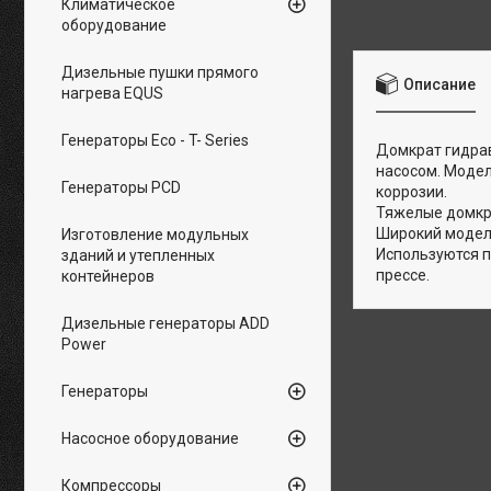
Климатическое
оборудование
Дизельные пушки прямого
Описание
нагрева EQUS
Генераторы Eco - T- Series
Домкрат гидрав
насосом. Модел
Генераторы PCD
коррозии.
Тяжелые домкр
Широкий модель
Изготовление модульных
Используются п
зданий и утепленных
прессе.
контейнеров
Дизельные генераторы ADD
Power
Генераторы
Насосное оборудование
Компрессоры