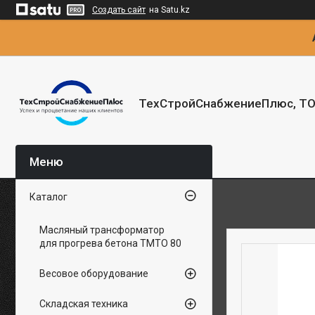
Создать сайт
на Satu.kz
ТехСтройСнабжениеПлюс, Т
Каталог
Масляный трансформатор
для прогрева бетона ТМТО 80
Весовое оборудование
Складская техника