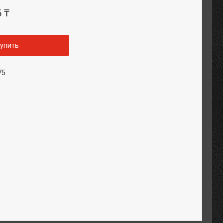
6 ₸
упить
75