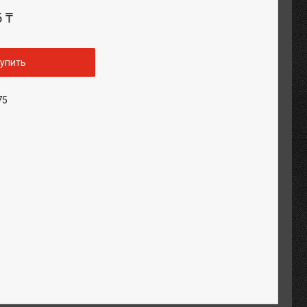
6 ₸
упить
75