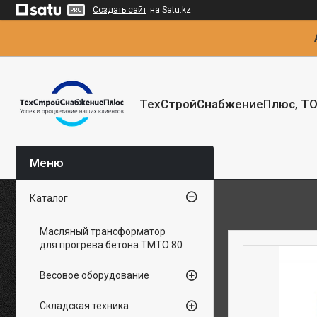
Создать сайт
на Satu.kz
ТехСтройСнабжениеПлюс, Т
Каталог
Масляный трансформатор
для прогрева бетона ТМТО 80
Весовое оборудование
Складская техника