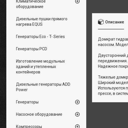
Климатическое
оборудование
Дизельные пушки прямого
Описание
нагрева EQUS
Генераторы Eco - T- Series
Домкрат гидрав
насосом. Модел
Генераторы PCD
Двусторонний д
передвижения. 
Изготовление модульных
Надежное покр
зданий и утепленных
контейнеров
Тяжелые домкр
Широкий модель
Дизельные генераторы ADD
Используются п
Power
прессе, в сист
Генераторы
Насосное оборудование
Компрессоры