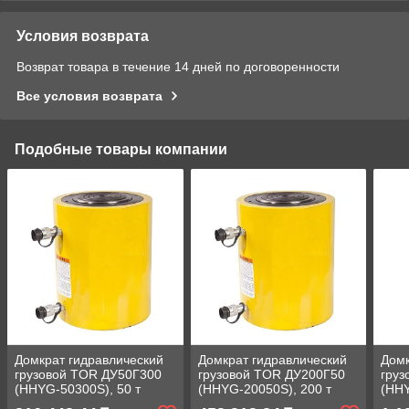
Условия возврата
Возврат товара в течение 14 дней по договоренности
Все условия возврата
Подобные товары компании
Домкрат гидравлический
Домкрат гидравлический
Домк
грузовой TOR ДУ50Г300
грузовой TOR ДУ200Г50
груз
(HHYG-50300S), 50 т
(HHYG-20050S), 200 т
(HHY