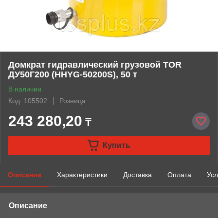
Домкрат гидравлический грузовой TOR
ДУ50Г200 (HHYG-50200S), 50 т
В наличии
Код: 105502
Розница
243 280,20
₸
Купить
Описание
Характеристики
Доставка
Оплата
Усл
Описание