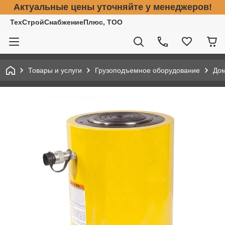
Актуальные цены уточняйте у менеджеров!
ТехСтройСнабжениеПлюс, ТОО
Товары и услуги
Грузоподъемное оборудование
До