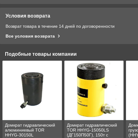
Условия возврата
Возврат товара в течение 14 дней по договоренности
Все условия возврата
Подобные товары компании
Домкрат гидравлический
Домкрат гидравлический
Домк
алюминиевый TOR
TOR HHYG-15050LS
гру
HHYG-30150L
(ДГ150П50Г), 150т с
(HHY