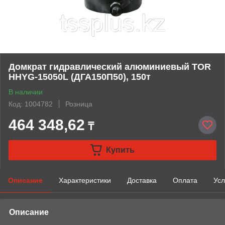
Домкрат гидравлический алюминиевый TOR
HHYG-15050L (ДГА150П50), 150т
В наличии
Код: 1004782
Розница
464 348,62
₸
Купить
Описание
Характеристики
Доставка
Оплата
Усл
Описание