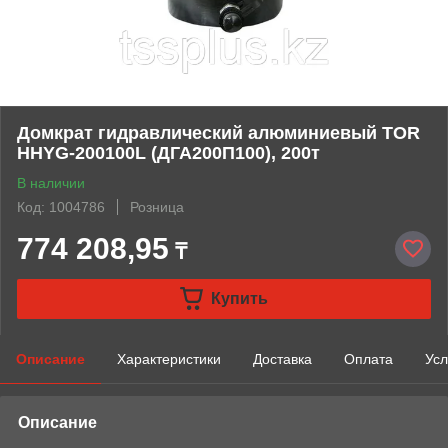
Домкрат гидравлический алюминиевый TOR
HHYG-200100L (ДГА200П100), 200т
В наличии
Код: 1004786
Розница
774 208,95
₸
Купить
Описание
Характеристики
Доставка
Оплата
Усл
Описание