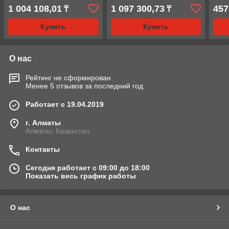
(ДГА200П200), 200т
(ДГА200П250), 200т
1 004 108,01
1 097 300,73
457
₸
₸
Купить
Купить
О нас
Рейтинг не сформирован
Менее 5 отзывов за последний год
Работает с 19.04.2019
г. Алматы
Алматы, Казахстан
Контакты
Сегодня работает с 09:00 до 18:00
Показать весь график работы
О нас