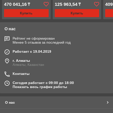
(ДГА150П50), 150т
(ДГА30П150), 30т
470 041,16
125 963,54
409
₸
₸
Купить
Купить
О нас
Рейтинг не сформирован
Менее 5 отзывов за последний год
Работает с 19.04.2019
г. Алматы
Алматы, Казахстан
Контакты
Сегодня работает с 09:00 до 18:00
Показать весь график работы
О нас