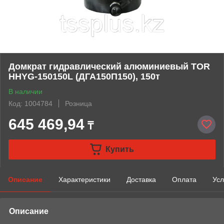
Домкрат гидравлический алюминиевый TOR
HHYG-150150L (ДГА150П150), 150т
В наличии
Код: 1004784
Розница
645 469,94
₸
Купить
Описание
Характеристики
Доставка
Оплата
Усл
Описание