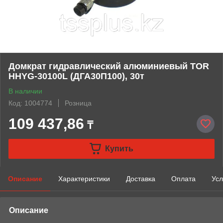
Домкрат гидравлический алюминиевый TOR
HHYG-30100L (ДГА30П100), 30т
В наличии
Код: 1004774
Розница
109 437,86
₸
Купить
Описание
Характеристики
Доставка
Оплата
Усл
Описание