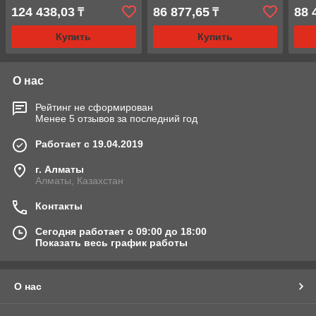
(ДГА30П150), 30т
(ДГА20П100), 20т
30т
124 438,03
86 877,65
88 
₸
₸
Купить
Купить
О нас
Рейтинг не сформирован
Менее 5 отзывов за последний год
Работает с 19.04.2019
г. Алматы
Алматы, Казахстан
Контакты
Сегодня работает с 09:00 до 18:00
Показать весь график работы
О нас