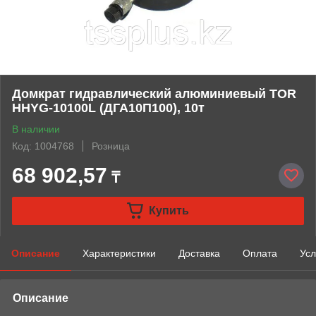
Домкрат гидравлический алюминиевый TOR
HHYG-10100L (ДГА10П100), 10т
В наличии
Код: 1004768
Розница
68 902,57
₸
Купить
Описание
Характеристики
Доставка
Оплата
Усл
Описание