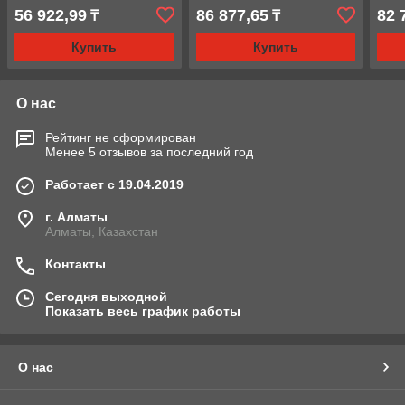
10т
(ДГА20П100), 20т
(ДГА
56 922,99
86 877,65
82 
₸
₸
Купить
Купить
О нас
Рейтинг не сформирован
Менее 5 отзывов за последний год
Работает с 19.04.2019
г. Алматы
Алматы, Казахстан
Контакты
Сегодня выходной
Показать весь график работы
О нас