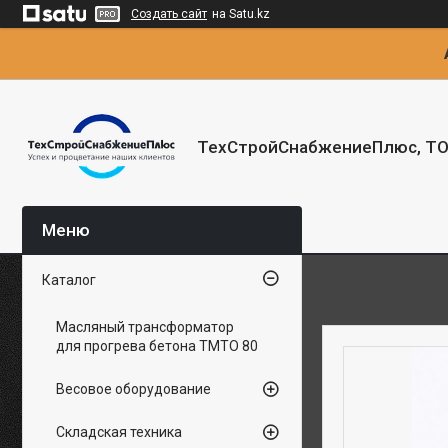
Создать сайт
на Satu.kz
ТехСтройСнабжениеПлюс, Т
Каталог
Масляный трансформатор
для прогрева бетона ТМТО 80
Весовое оборудование
Складская техника