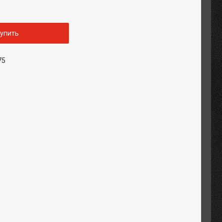
упить
75