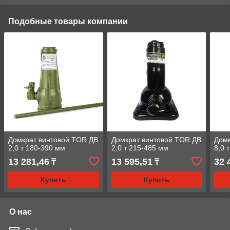
Подобные товары компании
Домкрат винтовой TOR ДВ
Домкрат винтовой TOR ДВ
Домк
2,0 т 180-390 мм
2,0 т 215-485 мм
8,0 т
13 281,46
13 595,51
32 
₸
₸
Купить
Купить
О нас