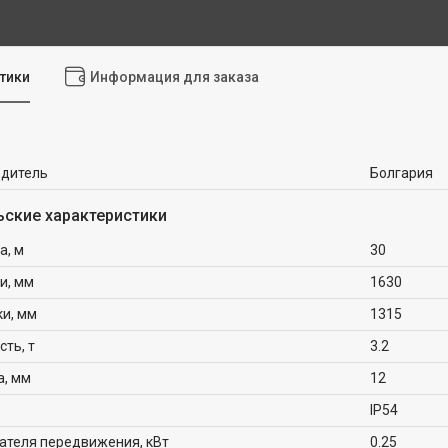
тики
Информация для заказа
одитель
Болгария
ьские характеристики
а, м
30
и, мм
1630
ки, мм
1315
ть, т
3.2
а, мм
12
IP54
ателя передвижения, кВт
0.25