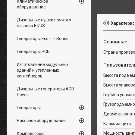
Климатическое
оборудование
Дизельные пушки прямого
Характерис
нагрева EQUS
Генераторы Eco - T- Series
Основные
Генераторы PCD
Страна произв
Изготовление модульных
Пользовател
зданий и утепленных
Высота подъем
контейнеров
Высота упаковк
Дизельные генераторы ADD
Power
Глубина упаков
Грузоподъемнос
Генераторы
Диаметр канат
Насосное оборудование
Класс защиты
Мощность двиг
Компрессоры