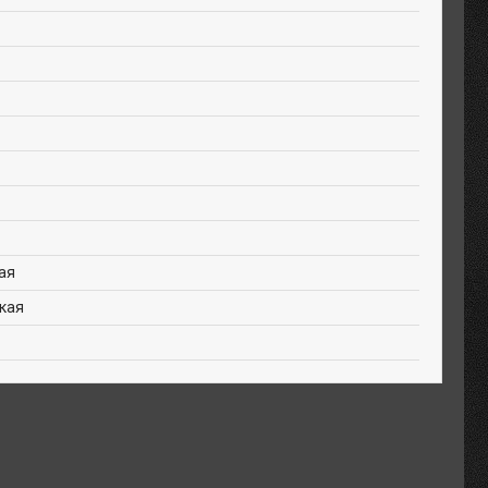
ая
кая