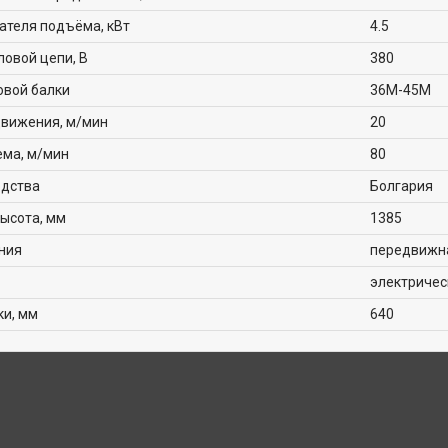
ателя подъёма, кВт
4.5
овой цепи, В
380
овой балки
36М-45М
движения, м/мин
20
ема, м/мин
80
одства
Болгария
ысота, мм
1385
ния
передвижн
электричес
ки, мм
640