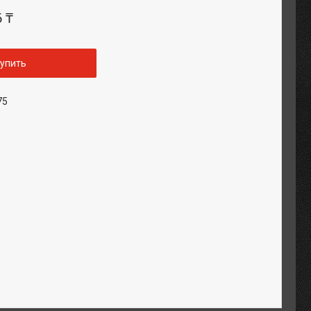
6 ₸
упить
75