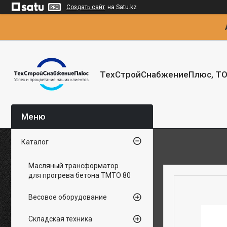
Создать сайт
на Satu.kz
ТехСтройСнабжениеПлюс, Т
Каталог
Масляный трансформатор
для прогрева бетона ТМТО 80
Весовое оборудование
Складская техника