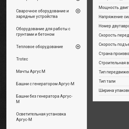
Мощность двиг
Сварочное оборудование и
зарядные устройства
Напряжение сил
Номер двутавр
Оборудование для работы с
грунтами и бетоном
Скорость пере
Скорость подъ
Тепловое оборудование
Страна произв
Trotec
Строительная в
Мачты Аргус М
Тип передвиже
Тип тали
Башни с генератором Аргус-М
Ширина упаков
Башни без генератора Аргус-
М
Осветительная установка
Аргус-М