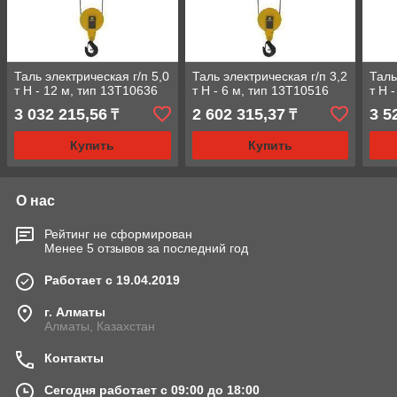
Таль электрическая г/п 5,0
Таль электрическая г/п 3,2
Таль
т Н - 12 м, тип 13Т10636
т Н - 6 м, тип 13Т10516
т Н 
3 032 215,56
2 602 315,37
3 5
₸
₸
Купить
Купить
О нас
Рейтинг не сформирован
Менее 5 отзывов за последний год
Работает с 19.04.2019
г. Алматы
Алматы, Казахстан
Контакты
Сегодня работает с 09:00 до 18:00