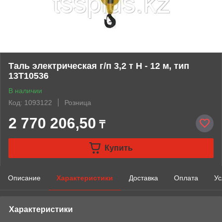
Таль электрическая г/п 3,2 т Н - 12 м, тип
13Т10536
В наличии
Код: 1093122
Розница
2 770 206,50
₸
Купить
Описание
Характеристики
Доставка
Оплата
Ус
Характеристики