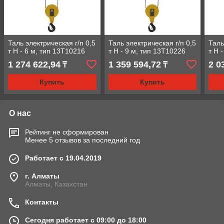
Таль электрическая г/п 0,5
Таль электрическая г/п 0,5
Таль
т Н - 6 м, тип 13Т10216
т Н - 9 м, тип 13Т10226
т Н 
1 274 622,94
1 359 594,72
2 0
₸
₸
Купить
Купить
О нас
Рейтинг не сформирован
Менее 5 отзывов за последний год
Работает с 19.04.2019
г. Алматы
Алматы, Казахстан
Контакты
Сегодня работает с 09:00 до 18:00