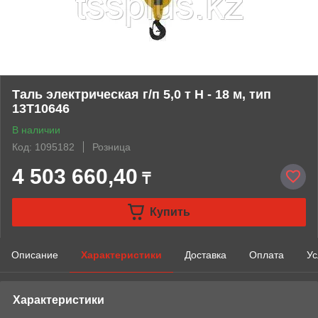
Таль электрическая г/п 5,0 т Н - 18 м, тип
13Т10646
В наличии
Код: 1095182
Розница
4 503 660,40
₸
Купить
Описание
Характеристики
Доставка
Оплата
Ус
Характеристики