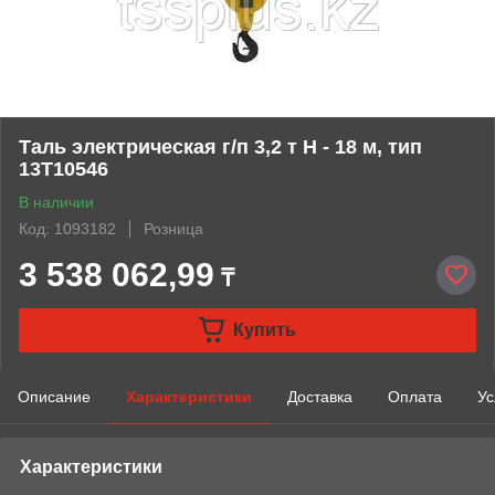
Таль электрическая г/п 3,2 т Н - 18 м, тип
13Т10546
В наличии
Код: 1093182
Розница
3 538 062,99
₸
Купить
Описание
Характеристики
Доставка
Оплата
Ус
Характеристики