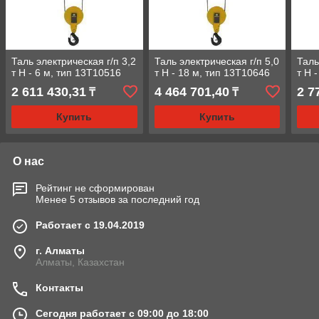
Таль электрическая г/п 3,2
Таль электрическая г/п 5,0
Таль
т Н - 6 м, тип 13Т10516
т Н - 18 м, тип 13Т10646
т Н 
2 611 430,31
4 464 701,40
2 7
₸
₸
Купить
Купить
О нас
Рейтинг не сформирован
Менее 5 отзывов за последний год
Работает с 19.04.2019
г. Алматы
Алматы, Казахстан
Контакты
Сегодня работает с 09:00 до 18:00