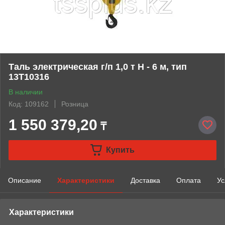
Таль электрическая г/п 1,0 т Н - 6 м, тип
13Т10316
В наличии
Код: 109162
Розница
1 550 379,20
₸
Купить
Описание
Характеристики
Доставка
Оплата
Ус
Характеристики