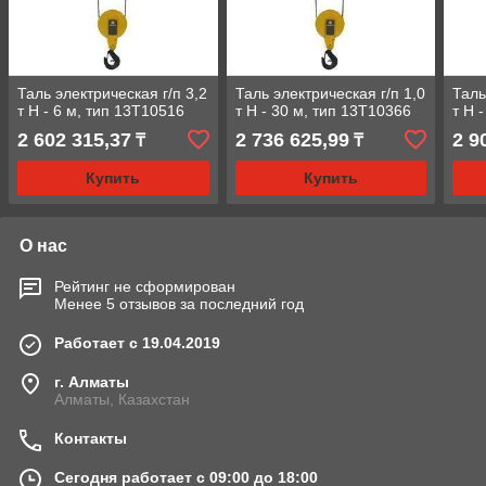
Таль электрическая г/п 3,2
Таль электрическая г/п 1,0
Таль
т Н - 6 м, тип 13Т10516
т Н - 30 м, тип 13Т10366
т Н 
2 602 315,37
2 736 625,99
2 9
₸
₸
Купить
Купить
О нас
Рейтинг не сформирован
Менее 5 отзывов за последний год
Работает с 19.04.2019
г. Алматы
Алматы, Казахстан
Контакты
Сегодня работает с 09:00 до 18:00