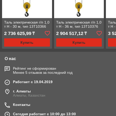
Таль электрическая г/п 1,0
Таль электрическая г/п 1,0
Таль
т Н - 30 м, тип 13Т10366
т Н - 36 м, тип 13Т10376
т Н 
2 736 625,99
2 904 517,12
3 5
₸
₸
Купить
Купить
О нас
Рейтинг не сформирован
Менее 5 отзывов за последний год
Работает с 19.04.2019
г. Алматы
Алматы, Казахстан
Контакты
Сегодня работает с 10:00 до 13:00