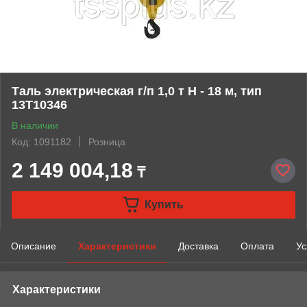
Таль электрическая г/п 1,0 т Н - 18 м, тип
13Т10346
В наличии
Код: 1091182
Розница
2 149 004,18
₸
Купить
Описание
Характеристики
Доставка
Оплата
Ус
Характеристики