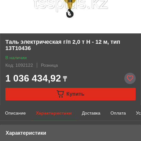
Таль электрическая г/п 2,0 т Н - 12 м, тип
13Т10436
В наличии
Код: 1092122
Розница
1 036 434,92
₸
Купить
Описание
Характеристики
Доставка
Оплата
Ус
Характеристики