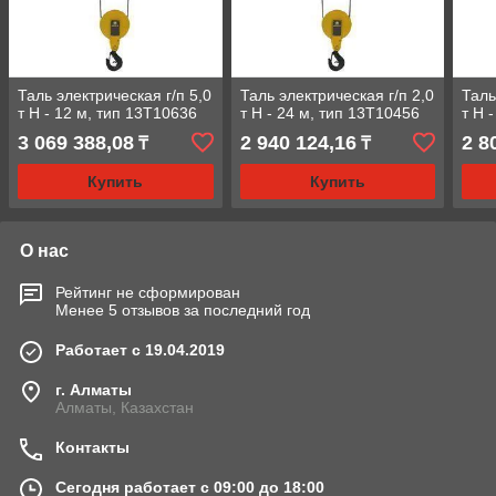
Таль электрическая г/п 5,0
Таль электрическая г/п 2,0
Таль
т Н - 12 м, тип 13Т10636
т Н - 24 м, тип 13Т10456
т Н 
3 069 388,08
2 940 124,16
2 8
₸
₸
Купить
Купить
О нас
Рейтинг не сформирован
Менее 5 отзывов за последний год
Работает с 19.04.2019
г. Алматы
Алматы, Казахстан
Контакты
Сегодня работает с 09:00 до 18:00