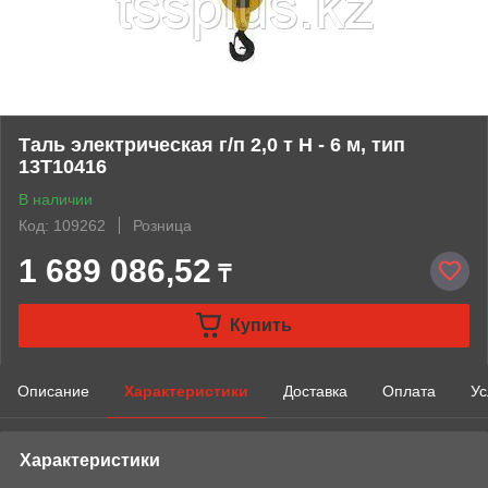
Таль электрическая г/п 2,0 т Н - 6 м, тип
13Т10416
В наличии
Код: 109262
Розница
1 689 086,52
₸
Купить
Описание
Характеристики
Доставка
Оплата
Ус
Характеристики