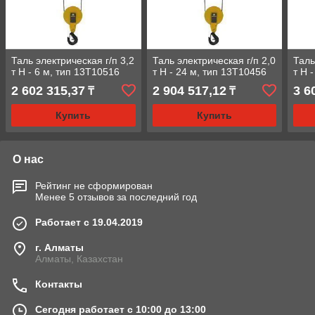
Таль электрическая г/п 3,2
Таль электрическая г/п 2,0
Таль
т Н - 6 м, тип 13Т10516
т Н - 24 м, тип 13Т10456
т Н 
2 602 315,37
2 904 517,12
3 6
₸
₸
Купить
Купить
О нас
Рейтинг не сформирован
Менее 5 отзывов за последний год
Работает с 19.04.2019
г. Алматы
Алматы, Казахстан
Контакты
Сегодня работает с 10:00 до 13:00