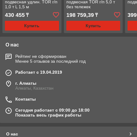
подвесная удлин. TOR г/п
подвесная TOR г/п 5,0 т
подв
1,0 т L 1,5 м
без тележек
430 455
198 759,39
399
₸
₸
Купить
Купить
О нас
Рейтинг не сформирован
Менее 5 отзывов за последний год
Работает с 19.04.2019
г. Алматы
Алматы, Казахстан
Контакты
Сегодня работает с 09:00 до 18:00
Показать весь график работы
О нас