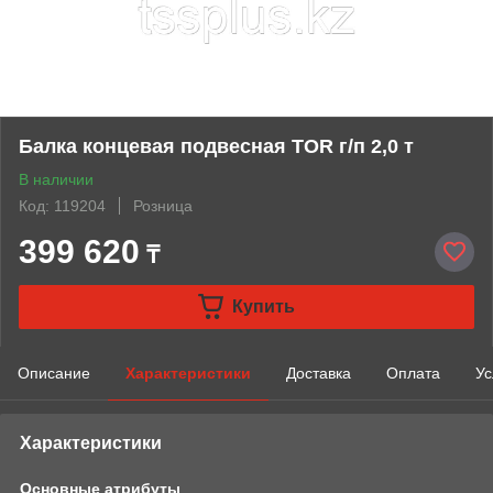
Балка концевая подвесная TOR г/п 2,0 т
В наличии
Код: 119204
Розница
399 620
₸
Купить
Описание
Характеристики
Доставка
Оплата
Ус
Характеристики
Основные атрибуты