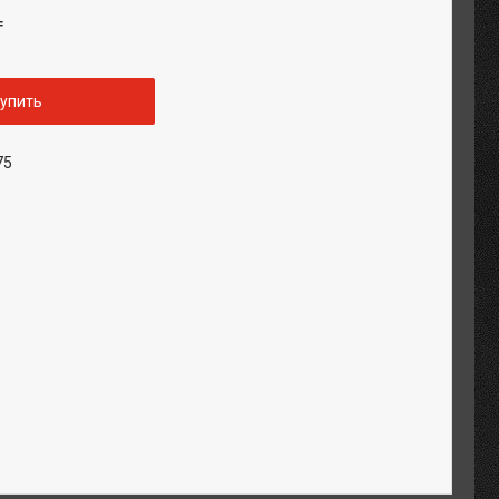
₸
упить
75