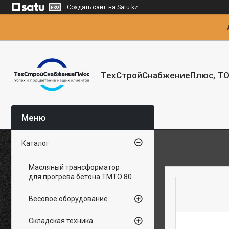
Создать сайт
на Satu.kz
ТехСтройСнабжениеПлюс, Т
Каталог
Масляный трансформатор
для прогрева бетона ТМТО 80
Весовое оборудование
Складская техника