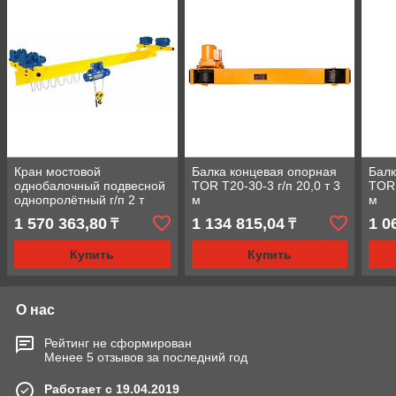
Кран мостовой
Балка концевая опорная
Балк
однобалочный подвесной
TOR T20-30-3 г/п 20,0 т 3
TOR 
однопролётный г/п 2 т
м
м
пролет 3,0 м
1 570 363,80
1 134 815,04
1 0
₸
₸
Купить
Купить
О нас
Рейтинг не сформирован
Менее 5 отзывов за последний год
Работает с 19.04.2019