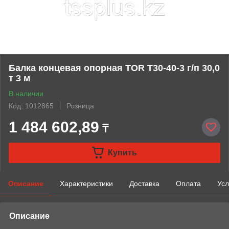
Балка концевая опорная TOR T30-40-3 г/п 30,0
т 3 м
В наличии
Код: 1012865
Розница
1 484 602,89
₸
Купить
Описание
Характеристики
Доставка
Оплата
Усл
Описание