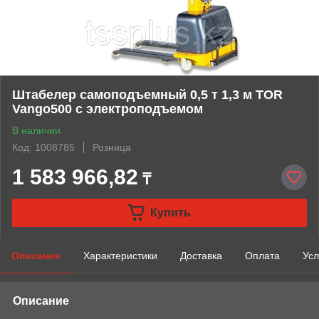
Штабелер самоподъемный 0,5 т 1,3 м TOR
Vango500 с электроподъемом
В наличии
Код: 1008785
Розница
1 583 966,82
₸
Купить
Описание
Характеристики
Доставка
Оплата
Усл
Описание