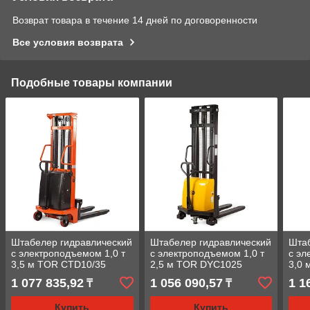
Возврат товара в течение 14 дней по договоренности
Все условия возврата
Подобные товары компании
Штабелер гидравлический
Штабелер гидравлический
Штаб
с электроподъемом 1,0 т
с электроподъемом 1,0 т
с эл
3,5 м TOR CTD10/35
2,5 м TOR DYC1025
3,0
1 077 835,92
1 056 090,57
1 1
₸
₸
Купить
Купить