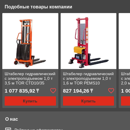
Подобные товары компании
Штабелер гидравлический
Штабелер гидравлический
Штаб
с электроподъемом 1,0 т
с электроподъемом 1,0 т
с эл
3,5 м TOR CTD10/35
1,6 м TOR PEMS10
2,0 
1 077 835,92
827 194,26
1 0
₸
₸
Купить
Купить
О нас