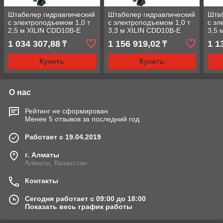
Штабелер гидравлический
Штабелер гидравлический
Штаб
с электроподъемом 1,0 т
с электроподъемом 1,0 т
с эл
2,5 м XILIN CDD10B-E
3,3 м XILIN CDD10B-E
3,5 
1 034 307,88
1 156 919,02
1 1
₸
₸
Купить
Купить
О нас
Рейтинг не сформирован
Менее 5 отзывов за последний год
Работает с 19.04.2019
г. Алматы
Алматы, Казахстан
Контакты
Сегодня работает с 09:00 до 18:00
Показать весь график работы