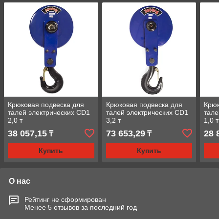
Крюковая подвеска для
Крюковая подвеска для
Крюк
талей электрических CD1
талей электрических CD1
тале
2,0 т
3,2 т
1,0 т
38 057,15
73 653,29
28 
₸
₸
Купить
Купить
О нас
Рейтинг не сформирован
Менее 5 отзывов за последний год