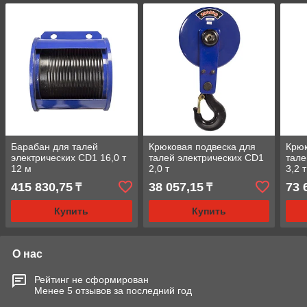
Барабан для талей
Крюковая подвеска для
Крюк
электрических CD1 16,0 т
талей электрических CD1
тале
12 м
2,0 т
3,2 т
415 830,75
38 057,15
73 
₸
₸
Купить
Купить
О нас
Рейтинг не сформирован
Менее 5 отзывов за последний год