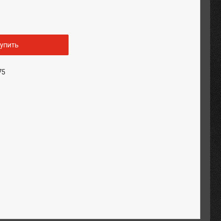
упить
75