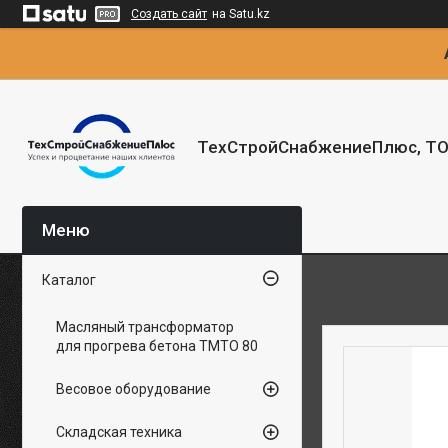
Создать сайт
на Satu.kz
ТехСтройСнабжениеПлюс, Т
Каталог
Масляный трансформатор
для прогрева бетона ТМТО 80
Весовое оборудование
Складская техника