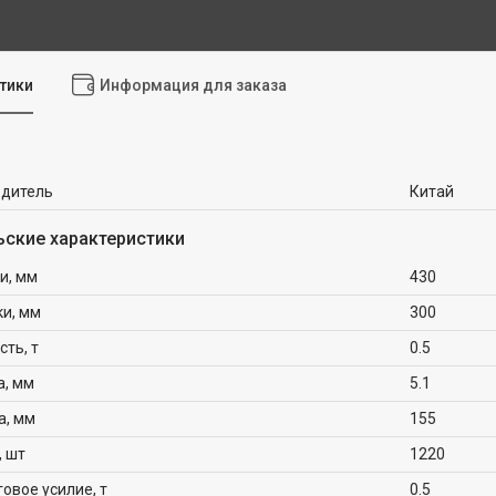
тики
Информация для заказа
одитель
Китай
ьские характеристики
и, мм
430
ки, мм
300
ть, т
0.5
а, мм
5.1
а, мм
155
, шт
1220
овое усилие, т
0.5