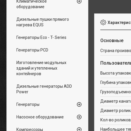
Климатическое
оборудование
Дизельные пушки прямого
Характерис
нагрева EQUS
Генераторы Eco - T- Series
Основные
Генераторы PCD
Страна произв
Изготовление модульных
Пользовател
зданий и утепленных
Высота упаковк
контейнеров
Глубина упаков
Дизельные генераторы ADD
Power
Грузоподъемнос
Диаметр канат
Генераторы
Диаметр ролик
Насосное оборудование
Кол-во роликов
Наибольшее тяг
Компрессоры