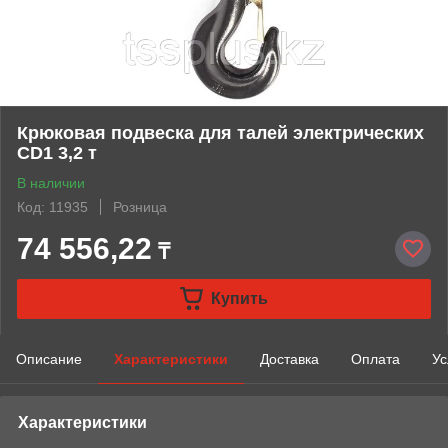
Крюковая подвеска для талей электрических
CD1 3,2 т
В наличии
Код: 11935
Розница
74 556,22
₸
Купить
Описание
Характеристики
Доставка
Оплата
Ус
Характеристики