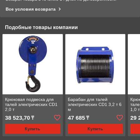
Все условия возврата
Подобные товары компании
Крюковая подвеска для
Барабан для талей
Крюк
талей электрических CD1
электрических CD1 3,2 т 6
тале
2,0 т
м
1,0 т
38 523,70
47 685
29 
₸
₸
Купить
Купить