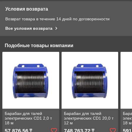
Условия возврата
Возврат товара в течение 14 дней по договоренности
Все условия возврата
Подобные товары компании
Барабан для талей
Барабан для талей
Бара
электрических CD1 2,0 т
электрических CD1 20,0 т
элек
18 м
12 м
18 м
57 876,56
748 763,72
591
₸
₸