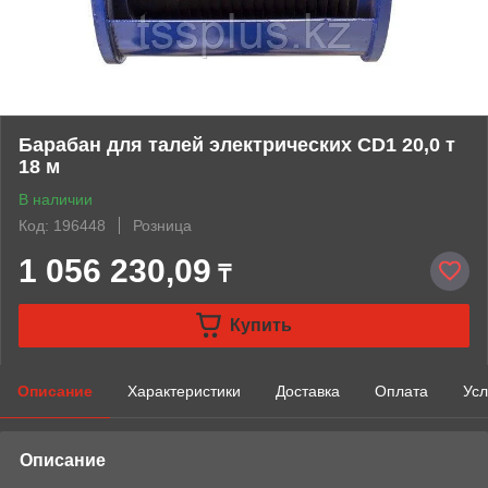
Барабан для талей электрических CD1 20,0 т
18 м
В наличии
Код: 196448
Розница
1 056 230,09
₸
Купить
Описание
Характеристики
Доставка
Оплата
Усл
Описание