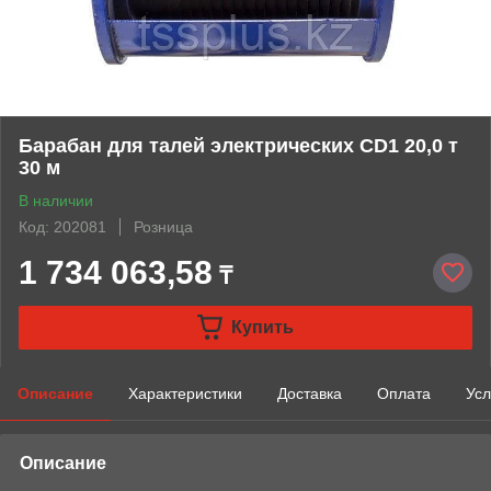
Барабан для талей электрических CD1 20,0 т
30 м
В наличии
Код: 202081
Розница
1 734 063,58
₸
Купить
Описание
Характеристики
Доставка
Оплата
Усл
Описание