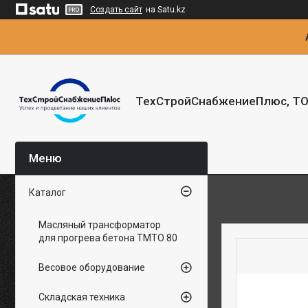
Создать сайт
на Satu.kz
ТехСтройСнабжениеПлюс, Т
Каталог
Масляный трансформатор
для прогрева бетона ТМТО 80
Весовое оборудование
Складская техника