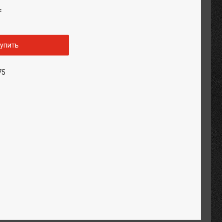
₸
упить
75