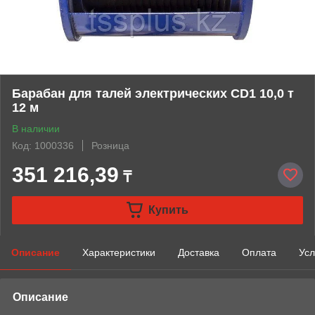
Барабан для талей электрических CD1 10,0 т
12 м
В наличии
Код: 1000336
Розница
351 216,39
₸
Купить
Описание
Характеристики
Доставка
Оплата
Усл
Описание