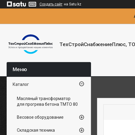
Создать сайт
на Satu.kz
ТехСтройСнабжениеПлюс, Т
Каталог
Масляный трансформатор
для прогрева бетона ТМТО 80
Весовое оборудование
Складская техника