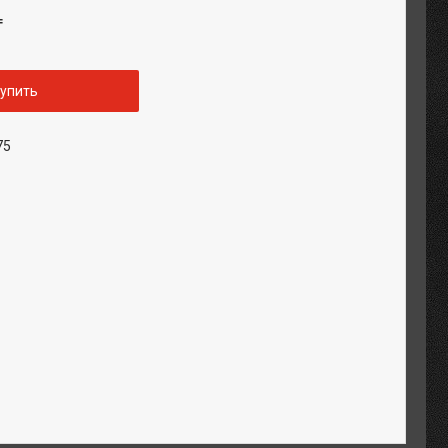
₸
упить
75