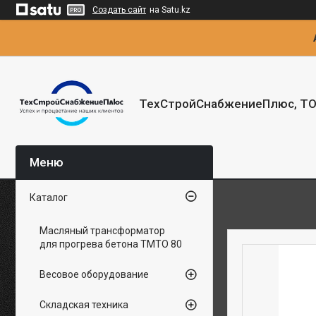
Создать сайт
на Satu.kz
ТехСтройСнабжениеПлюс, Т
Каталог
Масляный трансформатор
для прогрева бетона ТМТО 80
Весовое оборудование
Складская техника