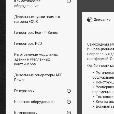
Климатическое
оборудование
Дизельные пушки прямого
Описание
нагрева EQUS
Генераторы Eco - T- Series
Генераторы PCD
Самоходный эле
Инновационная 
направления дв
Изготовление модульных
платформой. Ос
зданий и утепленных
контейнеров
Особенности м
Установка
Дизельные генераторы ADD
обслуживани
Power
Конструкц
Усовершен
Генераторы
перемены на
Технологи
Кнопка ав
Насосное оборудование
Боковая з
Компрессоры