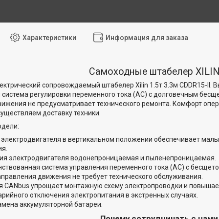
Характеристики
Информация для заказа
Самоходные штабелер XILIN
ктрический сопровождаемый штабелер Xilin 1.5т 3.3м CDDR15-II. В
система регулировки переменного тока (АС) с долговечным бесщ
ижения не предусматривает технического ремонта. Комфорт опера
уществляем доставку техники.
одели:
 электродвигателя в вертикальном положении обеспечивает малый
я.
ия электродвигателя водонепроницаемая и пыленепроницаемая.
ствованная система управления переменного тока (АС) с бесщето
правления движения не требует технического обслуживания.
я CANbus упрощает монтажную схему электропроводки и повышае
арийного отключения электропитания в экстренных случаях.
амена аккумуляторной батареи.
Почему сотрудничать с нам