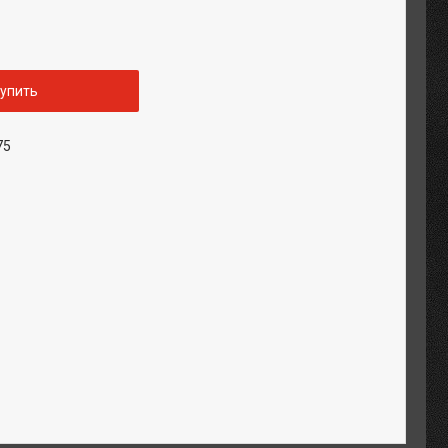
упить
75