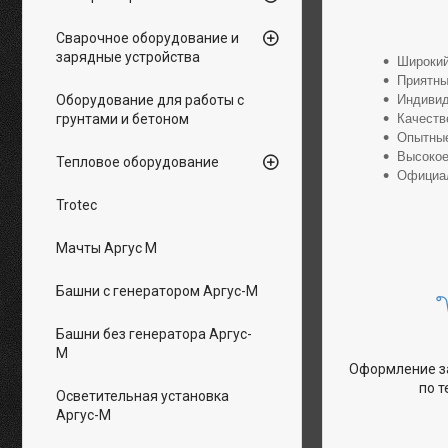
Сварочное оборудование и
зарядные устройства
Широкий
Приятны
Индивид
Оборудование для работы с
Качеств
грунтами и бетоном
Опытные
Высокое
Тепловое оборудование
Официал
Trotec
Мачты Аргус М
Башни с генератором Аргус-М
Башни без генератора Аргус-
М
Оформление за
по 
Осветительная установка
Аргус-М