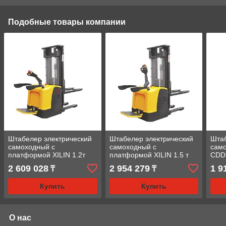
Подобные товары компании
Штабелер электрический
Штабелер электрический
Штаб
самоходный с
самоходный с
само
платформой XILIN 1.2т
платформой XILIN 1.5 т
CDD
3.0м CDDK12-III
CDDK15-III
2 609 028
2 954 279
1 9
₸
₸
Купить
Купить
О нас