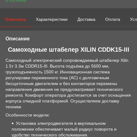
В наличии
Описание
Характеристики
Доставка
Оплата
Усл
Описание
Самоходные штабелер XILIN CDDK15-III
Самоходный электрический сопровождаемый штабелер Xilin
1.5т 3.3м CDDR15-III. Высота подъёма до 5600 мм,
грузоподъемность 1500 кг. Инновационная система
регулировки переменного тока (АС) с долговечным
бесщеточным двигателем и без контакторов перемены
направления движения не предусматривает технического
ремонта. Комфорт оператора достигается за счет оснащения
корпуса откидной платформой. Осуществляем доставку
техники.
Особенности модели:
Установка электродвигателя в вертикальном
положении обеспечивает малый радиус поворота и
удобство технического обслуживания.