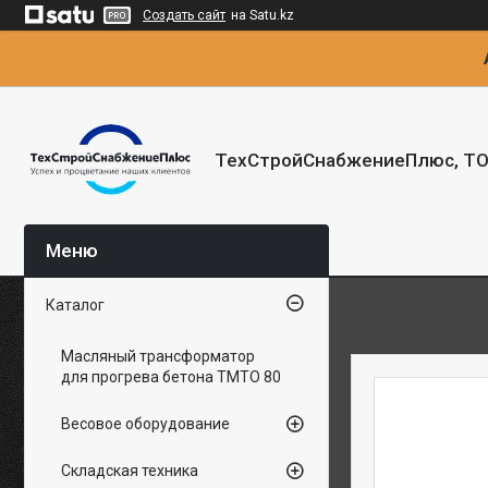
Создать сайт
на Satu.kz
ТехСтройСнабжениеПлюс, Т
Каталог
Масляный трансформатор
для прогрева бетона ТМТО 80
Весовое оборудование
Складская техника