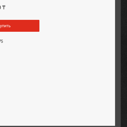
0 ₸
упить
75