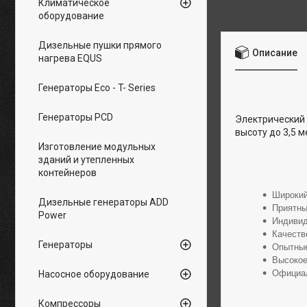
Климатическое
оборудование
Дизельные пушки прямого
Описание
нагрева EQUS
Генераторы Eco - T- Series
Генераторы PCD
Электрический 
высоту до 3,5 м
Изготовление модульных
зданий и утепленных
контейнеров
Широкий
Дизельные генераторы ADD
Приятны
Power
Индивид
Качеств
Генераторы
Опытные
Высокое
Официал
Насосное оборудование
Компрессоры