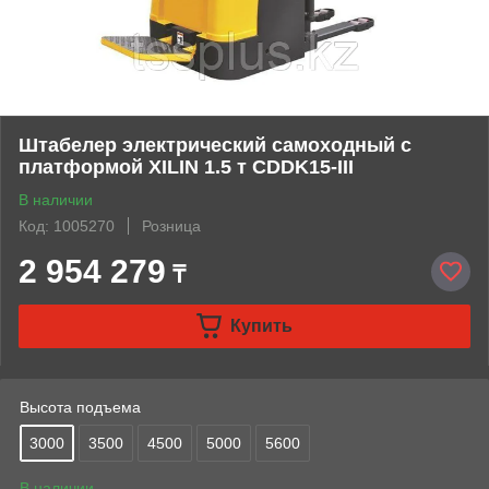
Штабелер электрический самоходный с
платформой XILIN 1.5 т CDDK15-III
В наличии
Код: 1005270
Розница
2 954 279
₸
Купить
Высота подъема
3000
3500
4500
5000
5600
В наличии