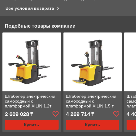
Все условия возврата
Подобные товары компании
Штабелер электрический
Штабелер электрический
Штаб
самоходный с
самоходный с
сам
платформой XILIN 1.2т
платформой XILIN 1.5 т
плат
3.0м CDDK12-III
CDDK15-II
CDD
2 609 028
4 269 714
4 4
₸
₸
Купить
Купить