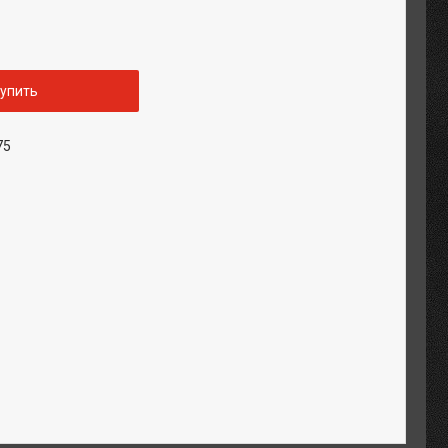
упить
75