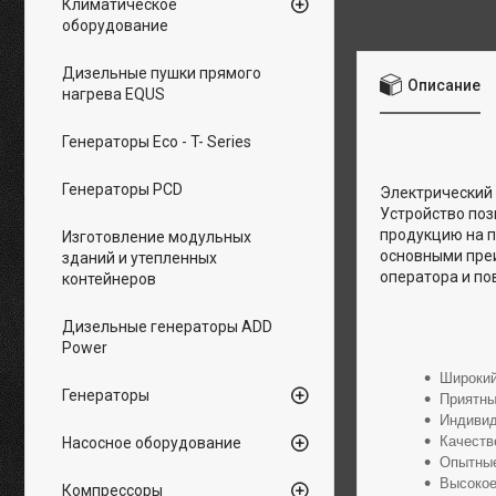
Климатическое
оборудование
Дизельные пушки прямого
Описание
нагрева EQUS
Генераторы Eco - T- Series
Генераторы PCD
Электрический 
Устройство поз
продукцию на п
Изготовление модульных
основными пре
зданий и утепленных
оператора и по
контейнеров
Дизельные генераторы ADD
Power
Широкий
Генераторы
Приятны
Индивид
Качеств
Насосное оборудование
Опытные
Высокое
Компрессоры