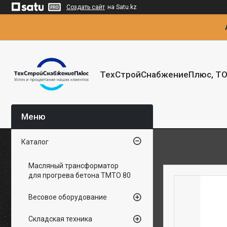
Создать сайт
на Satu.kz
ТехСтройСнабжениеПлюс, Т
Каталог
Масляный трансформатор
для прогрева бетона ТМТО 80
Весовое оборудование
Складская техника