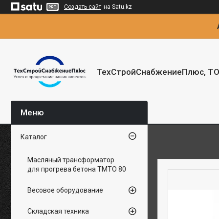
Создать сайт
на Satu.kz
ТехСтройСнабжениеПлюс, Т
Каталог
Масляный трансформатор
для прогрева бетона ТМТО 80
Весовое оборудование
Складская техника