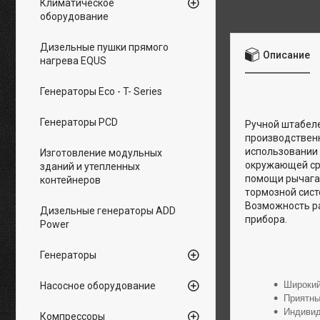
Климатическое
оборудование
Дизельные пушки прямого
Описание
нагрева EQUS
Генераторы Eco - T- Series
Генераторы PCD
Ручной штабеле
производственн
использовании 
Изготовление модульных
окружающей сре
зданий и утепленных
помощи рычага
контейнеров
тормозной сист
Возможность ра
Дизельные генераторы ADD
прибора.
Power
Генераторы
Широкий
Насосное оборудование
Приятны
Индивид
Компрессоры