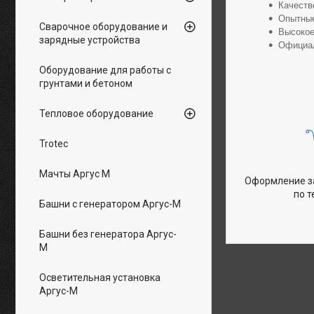
Качеств
Опытные
Сварочное оборудование и
Высокое
зарядные устройства
Официал
Оборудование для работы с
грунтами и бетоном
Тепловое оборудование
Trotec
Мачты Аргус М
Оформление за
по 
Башни с генератором Аргус-М
Башни без генератора Аргус-
М
Осветительная установка
Аргус-М