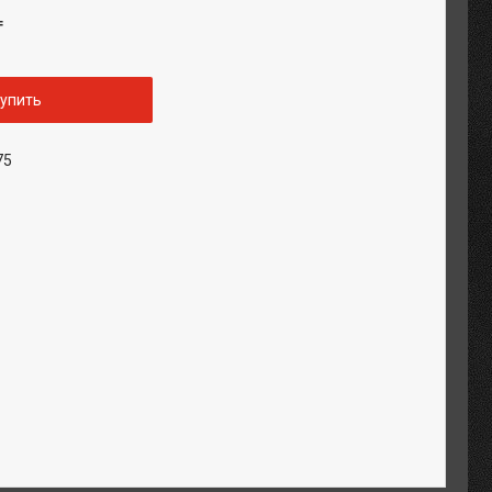
₸
упить
75