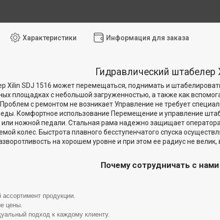
Характеристики
Информация для заказа
Гидравлический штабелер 
р Xilin SDJ 1516 может перемещаться, поднимать и штабелировать
ых площадках с небольшой загруженностью, а также как вспомога
Проблем с ремонтом не возникает Управление не требует специал
ды. Комфортное использование Перемещение и управление штабе
 или ножной педали. Стальная рама надежно защищает оператора
емой колес. Быстрота плавного бесступенчатого спуска осуществл
зворотливость на хорошем уровне и при этом ее радиус не велик
Почему сотрудничать с нам
 ассортимент продукции.
е цены.
уальный подход к каждому клиенту.