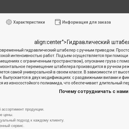
Характеристики
Информация для заказа
align:center">Гидравлический штаб
овременный гидравлический штабелер с ручным приводом. Прост
сокой интенсивностью работ. Подъем осуществляется при помощи 
омещениях с ограниченным пространством), опускание груза с по
ризонтальное перемещение штабелера производится в ручном ре
ется самой универсальной в своем классе. В зависимости от выс
. Выпускается в двух модификациях: с раздвижными вилами и фик
я из износостойкого полиамида, что обеспечивает длительный пе
Почему сотрудничать с нам
 ассортимент продукции.
е цены.
уальный подход к каждому клиенту.
енный сервис.