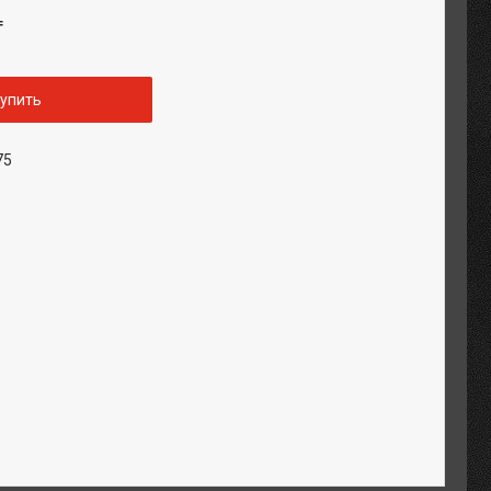
₸
упить
75