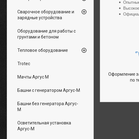
Опытные
Высокое
Сварочное оборудование и
Официал
зарядные устройства
Оборудование для работы с
грунтами и бетоном
Тепловое оборудование
Trotec
Оформление за
Мачты Аргус М
по 
Башни с генератором Аргус-М
Башни без генератора Аргус-
М
Осветительная установка
Аргус-М