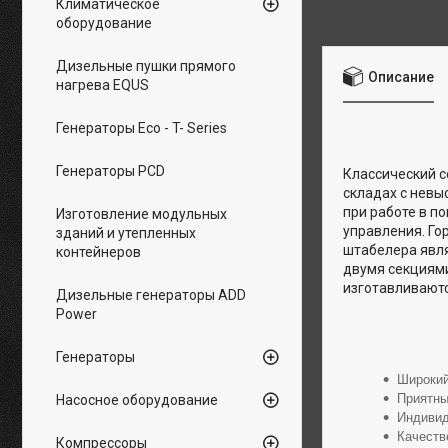
Климатическое
оборудование
Дизельные пушки прямого
Описание
нагрева EQUS
Генераторы Eco - T- Series
Генераторы PCD
Классический с
складах с невы
при работе в п
Изготовление модульных
управления. Го
зданий и утепленных
штабелера явля
контейнеров
двумя секциями
изготавливаютс
Дизельные генераторы ADD
Power
Генераторы
Широкий
Приятны
Насосное оборудование
Индивид
Качеств
Компрессоры