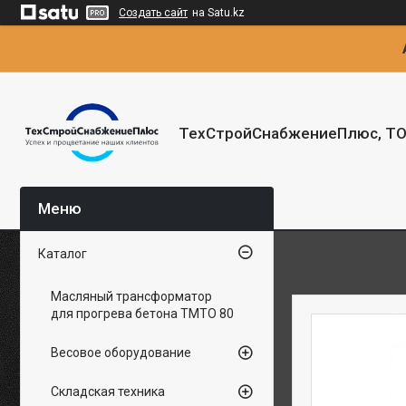
Создать сайт
на Satu.kz
ТехСтройСнабжениеПлюс, Т
Каталог
Масляный трансформатор
для прогрева бетона ТМТО 80
Весовое оборудование
Складская техника