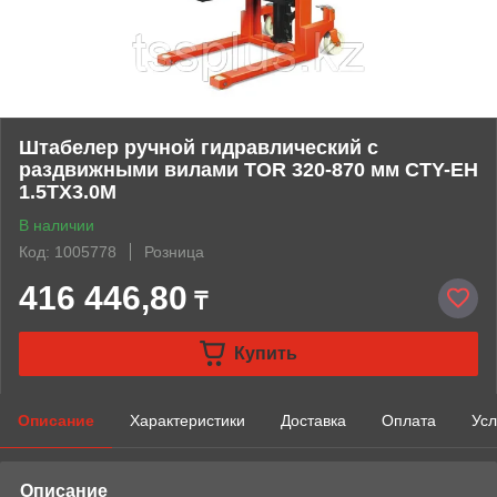
Штабелер ручной гидравлический с
раздвижными вилами TOR 320-870 мм CTY-EH
1.5TX3.0M
В наличии
Код: 1005778
Розница
416 446,80
₸
Купить
Описание
Характеристики
Доставка
Оплата
Усл
Описание