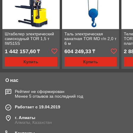
Штабелер электрический
Таль электрическая
Теле
самоходный TOR 1,5 т
канатная TOR MD г/п 2,0 т
TOR
IWS15S
6 м
пла
1 442 157,60
604 249,33
2 8
₸
₸
Купить
Купить
О нас
Рейтинг не сформирован
Менее 5 отзывов за последний год
Работает с 19.04.2019
г. Алматы
Алматы, Казахстан
Контакты